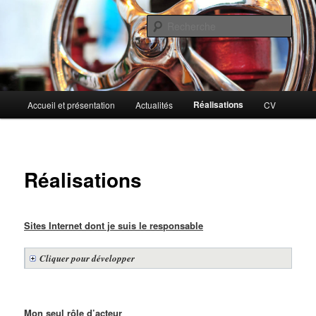
Aller
au
Rech
contenu
principal
Fredo_L
Menu
Réalisations
Accueil et présentation
Actualités
CV
principal
Réalisations
Sites Internet dont je suis le responsable
Cliquer pour développer
Mon seul rôle d’acteur