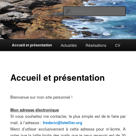
Aller
au
Rech
contenu
principal
Fredo_L
Menu
Accueil et présentation
Actualités
Réalisations
CV
principal
Accueil et présentation
Bienvenue sur mon site personnel !
Mon adresse électronique
Si vous souhaitez me contacter, le plus simple est de le faire par
mail, à l’adresse :
frederic@letellier.org
Merci d’utiliser exclusivement à cette adresse pour m’écrire. A
noter que la taille limite des mails que je peux recevoir est de 20